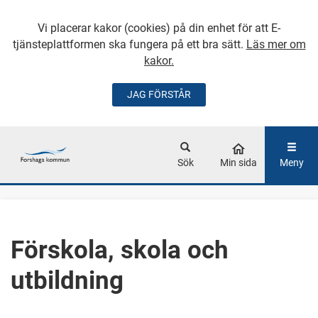
Vi placerar kakor (cookies) på din enhet för att E-
tjänsteplattformen ska fungera på ett bra sätt.
Läs mer om
kakor.
JAG FÖRSTÅR
GÅ DIREKT TILL
HUVUDINNEHÅLLET
Sök
Min sida
Meny
Förskola, skola och
utbildning