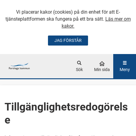
Vi placerar kakor (cookies) på din enhet för att E-
tjänsteplattformen ska fungera på ett bra sätt.
Läs mer om
kakor.
JAG FÖRSTÅR
GÅ DIREKT TILL
HUVUDINNEHÅLLET
Sök
Min sida
Meny
Tillgänglighetsredogörels
e