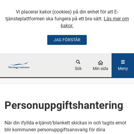
Vi placerar kakor (cookies) på din enhet för att E-
tjänsteplattformen ska fungera på ett bra sätt.
Läs mer om
kakor.
JAG FÖRSTÅR
GÅ DIREKT TILL
HUVUDINNEHÅLLET
Sök
Min sida
Meny
Personuppgiftshantering
När din ifyllda e-tjänst/blankett skickas in och tagits emot
blir kommunen personuppgiftsansvarig för dina