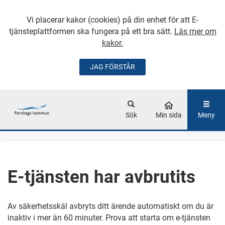
Vi placerar kakor (cookies) på din enhet för att E-
tjänsteplattformen ska fungera på ett bra sätt.
Läs mer om
kakor.
JAG FÖRSTÅR
GÅ DIREKT TILL
HUVUDINNEHÅLLET
Sök
Min sida
Meny
E-tjänsten har avbrutits
Av säkerhetsskäl avbryts ditt ärende automatiskt om du är
inaktiv i mer än 60 minuter. Prova att starta om e-tjänsten