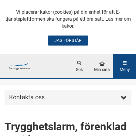
Vi placerar kakor (cookies) på din enhet för att E-
tjänsteplattformen ska fungera på ett bra sätt.
Läs mer om
kakor.
JAG FÖRSTÅR
GÅ DIREKT TILL
HUVUDINNEHÅLLET
Sök
Min sida
Meny
Kontakta oss
Trygghetslarm, förenklad