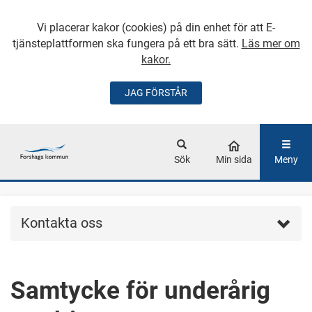
Vi placerar kakor (cookies) på din enhet för att E-
tjänsteplattformen ska fungera på ett bra sätt.
Läs mer om
kakor.
JAG FÖRSTÅR
GÅ DIREKT TILL
HUVUDINNEHÅLLET
Sök
Min sida
Meny
Kontakta oss
Samtycke för underårig