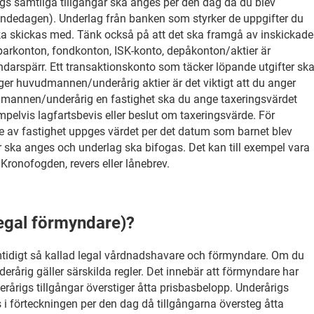
 samtliga tillgångar ska anges per den dag då du blev
nandedagen). Underlag från banken som styrker de uppgifter du
ka skickas med. Tänk också på att det ska framgå av inskickade
parkonton, fondkonton, ISK-konto, depåkonton/aktier är
arspärr. Ett transaktionskonto som täcker löpande utgifter sk
ger huvudmannen/underårig aktier är det viktigt att du anger
udmannen/underårig en fastighet ska du ange taxeringsvärdet
pelvis lagfartsbevis eller beslut om taxeringsvärde. För
re av fastighet uppges värdet per det datum som barnet blev
 ska anges och underlag ska bifogas. Det kan till exempel vara
Kronofogden, revers eller lånebrev.
legal förmyndare)?
tidigt så kallad legal vårdnadshavare och förmyndare. Om du
nderårig gäller särskilda regler. Det innebär att förmyndare har
rårigs tillgångar överstiger åtta prisbasbelopp. Underårigs
 i förteckningen per den dag då tillgångarna översteg åtta