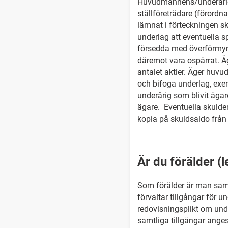
Huvudmannens/underårigs
ställföreträdare (förord
lämnat i förteckningen s
underlag att eventuella s
försedda med överförmynd
däremot vara ospärrat. Ä
antalet aktier. Äger huv
och bifoga underlag, exem
underårig som blivit äga
ägare. Eventuella skulder
kopia på skuldsaldo från 
Är du förälder (
Som förälder är man sam
förvaltar tillgångar för u
redovisningsplikt om unde
samtliga tillgångar anges