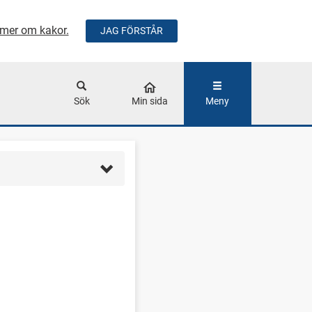
mer om kakor.
JAG FÖRSTÅR
ÅLLET
Sök
Min sida
Meny