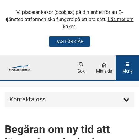
Vi placerar kakor (cookies) på din enhet för att E-
tjänsteplattformen ska fungera på ett bra sätt.
Läs mer om
kakor.
JAG FÖRSTÅR
GÅ DIREKT TILL
HUVUDINNEHÅLLET
Sök
Min sida
Meny
Kontakta oss
Begäran om ny tid att