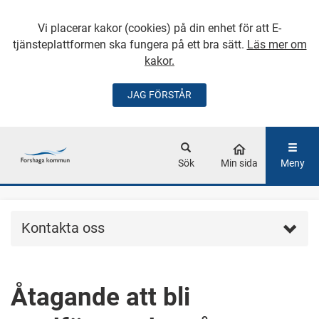
Vi placerar kakor (cookies) på din enhet för att E-
tjänsteplattformen ska fungera på ett bra sätt.
Läs mer om
kakor.
JAG FÖRSTÅR
GÅ DIREKT TILL
HUVUDINNEHÅLLET
Sök
Min sida
Meny
Kontakta oss
Åtagande att bli