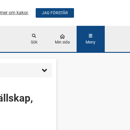
mer om kakor.
JAG FÖRSTÅR
ÅLLET
Sök
Min sida
Meny
sällskap,