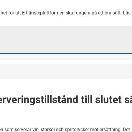
het för att E-tjänsteplattformen ska fungera på ett bra sätt.
Läs 
GÅ DIREKT TILL HUVUDINNEH
serveringstillstånd till slutet 
en som serverar vin, starköl och spritdrycker mot ersättning. Det