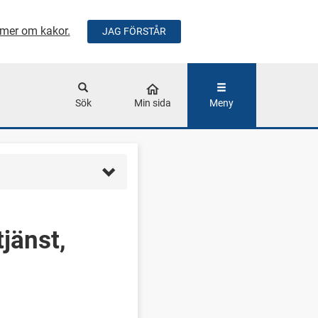
mer om kakor.
JAG FÖRSTÅR
ÅLLET
Sök
Min sida
Meny
jänst,