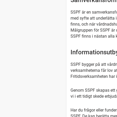
Samverkansfor
SSPF är en samverkansform
med syfte att underlätta
finns, och när vårdnadsh
Målgruppen för SSPF är o
SSPF finns i nästan alla
Informationsutby
SSPF bygger på att vårdn
verksamheterna får lov a
Fritidsverksamheten har 
Genom SSPF skapas ett g
vi i ett tidigt skede erbju
Har du frågor eller funde
SSPF. De kan berätta mer