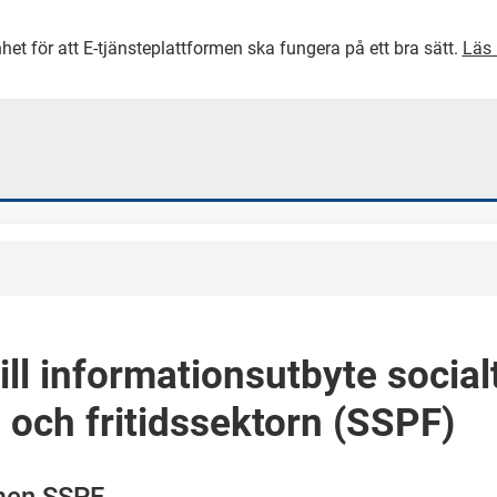
het för att E-tjänsteplattformen ska fungera på ett bra sätt.
Läs 
GÅ DIREKT TILL HUVUDINNEH
ll informationsutbyte socialt
s och fritidssektorn (SSPF)