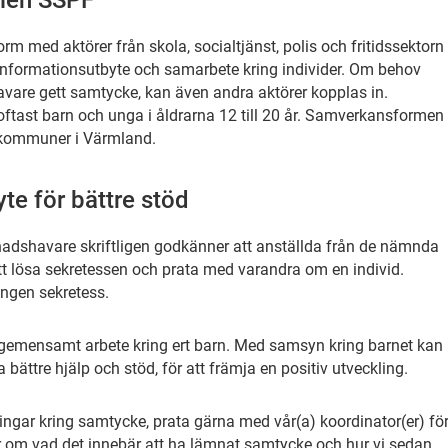
men SSPF
 med aktörer från skola, socialtjänst, polis och fritidssektorn
 informationsutbyte och samarbete kring individer. Om behov
avare gett samtycke, kan även andra aktörer kopplas in.
ftast barn och unga i åldrarna 12 till 20 år. Samverkansformen
 kommuner i Värmland.
te för bättre stöd
adshavare skriftligen godkänner att anställda från de nämnda
tt lösa sekretessen och prata med varandra om en individ.
ingen sekretess.
emensamt arbete kring ert barn. Med samsyn kring barnet kan
da bättre hjälp och stöd, för att främja en positiv utveckling.
ringar kring samtycke, prata gärna med vår(a) koordinator(er) fö
 om vad det innebär att ha lämnat samtycke och hur vi sedan