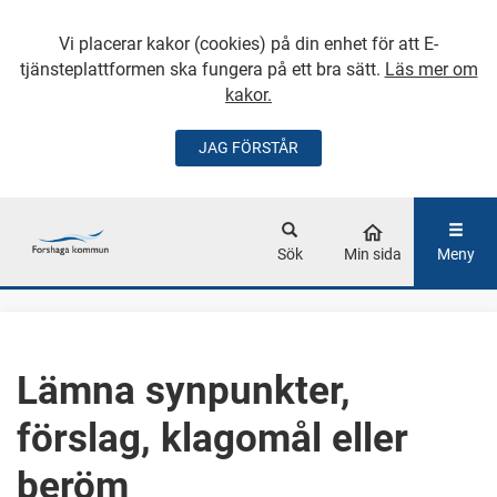
Vi placerar kakor (cookies) på din enhet för att E-
tjänsteplattformen ska fungera på ett bra sätt.
Läs mer om
kakor.
JAG FÖRSTÅR
GÅ DIREKT TILL
HUVUDINNEHÅLLET
Sök
Min sida
Meny
Lämna synpunkter,
förslag, klagomål eller
beröm