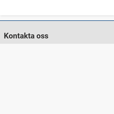
Kontakta oss
E-post: kommun@forshaga.se
Telefon: 054-17 20 00
Besök oss
Storgatan 52, Forshaga
Snabblänkar