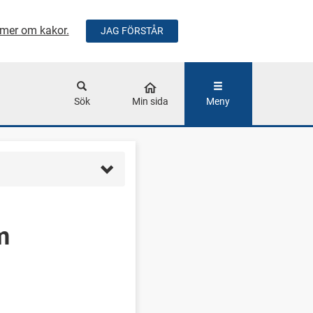
mer om kakor.
JAG FÖRSTÅR
ÅLLET
Sök
Min sida
Meny
m