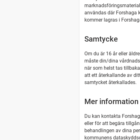
marknadsföringsmaterial
användas där Forshaga k
kommer lagras i Forsha
Samtycke
Om du är 16 år eller äldre
måste din/dina vårdnadsha
när som helst tas tillb
att ett återkallande av d
samtycket återkallades.
Mer information
Du kan kontakta Forshaga
eller för att begära tillgå
behandlingen av dina per
kommunens dataskyddsomb