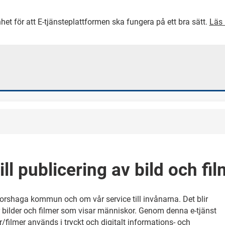
het för att E-tjänsteplattformen ska fungera på ett bra sätt.
Läs 
GÅ DIREKT TILL HUVUDINNEH
ll publicering av bild och fil
Forshaga kommun och om vår service till invånarna. Det blir
r bilder och filmer som visar människor. Genom denna e-tjänst
er/filmer används i tryckt och digitalt informations- och