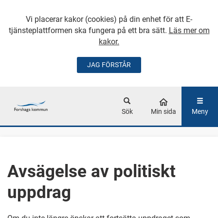
Vi placerar kakor (cookies) på din enhet för att E-
tjänsteplattformen ska fungera på ett bra sätt.
Läs mer om
kakor.
JAG FÖRSTÅR
GÅ DIREKT TILL
HUVUDINNEHÅLLET
Sök
Min sida
Meny
Avsägelse av politiskt
uppdrag