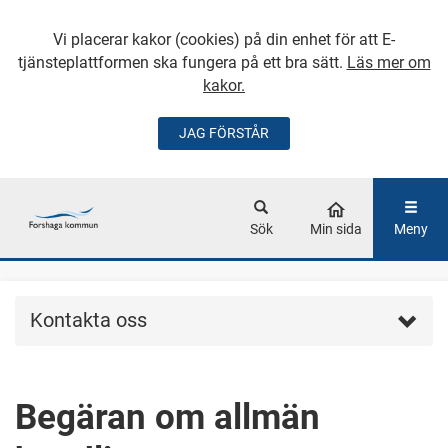
Vi placerar kakor (cookies) på din enhet för att E-
tjänsteplattformen ska fungera på ett bra sätt.
Läs mer om
kakor.
JAG FÖRSTÅR
GÅ DIREKT TILL
HUVUDINNEHÅLLET
Sök
Min sida
Meny
Kontakta oss
Begäran om allmän