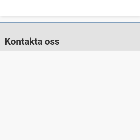
Kontakta oss
E-post: kommun@forshaga.se
Telefon: 054-17 20 00
Besök oss
Storgatan 52, Forshaga
Snabblänkar